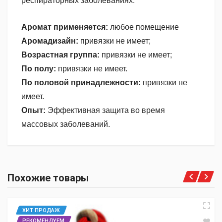
респираторных заболеваниях.
Аромат применяется:
любое помещение
Аромадизайн:
привязки не имеет;
Возрастная группа:
привязки не имеет;
По полу:
привязки не имеет.
По половой принадлежности:
привязки не
имеет.
Опыт:
Эффективная защита во время
массовых заболеваний.
Пока нет отзывов, почему бы Вам не написать
ИНТЕНСИВНОСТЬ
первый?
5
Похожие товары
ПОЛОВАЯ ПРИНАДЛЕЖНОСТЬ
нет
Написать отзыв
ВОЗРАСТНАЯ ГРУППА
ХИТ ПРОДАЖ
нет
РЕКОМЕНДУЕМ