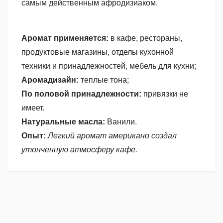
самым действенным афродизиаком.
Аромат применяется:
в кафе, рестораны,
продуктовые магазины, отделы кухонной
техники и принадлежностей, мебель для кухни;
Аромадизайн:
теплые тона;
По половой принадлежности:
привязки не
имеет.
Натуральные масла:
Ванили.
Опыт:
Легкий аромат американо создал
утонченную атмосферу кафе.
Пока нет отзывов, почему бы Вам не написать
ИНТЕНСИВНОСТЬ
первый?
4
ПОЛОВАЯ ПРИНАДЛЕЖНОСТЬ
нет