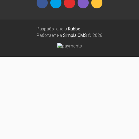
Разработано в
Kubbe
Работает на
Simpla CMS
© 2026
Меню
Сравнения
Закладки
Профиль
Корзина
Каталог товаров
Каталог товаров
Оборудование для ароматизации
Оборудование для ароматизации
Аэрозольные диспенсеры