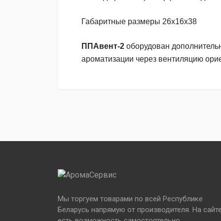
Габаритные размеры 26х16х38
ППАвент-2
оборудован дополнитель
ароматизации через вентиляцию орие
Пока нет отзывов, почему бы Вам не напи
Написать отзыв
Ваше имя
Отзыв
Мы торгуем товарами по всей Республике
Беларусь напрямую от производителя. На сайт
есть возможность самостоятельно